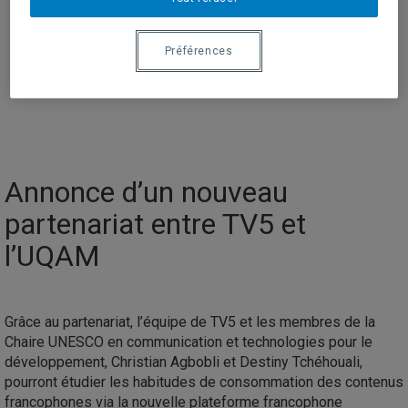
PUBLICATIONS
ACTIVITÉS
Préférences
ARCHIVES
NOUS JOINDRE
Annonce d’un nouveau
partenariat entre TV5 et
l’UQAM
Grâce au partenariat, l’équipe de TV5 et les membres de la
Chaire UNESCO en communication et technologies pour le
développement, Christian Agbobli et Destiny Tchéhouali,
pourront étudier les habitudes de consommation des contenus
francophones via la nouvelle plateforme francophone