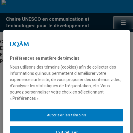
Chaire UNESCO en communication et
technologies pour le développement
CHAIRE UNESCO
EN COMMUNICATION
ET TECHNOLOGIES
Préférences en matière de témoins
POUR LE DÉVELOPPEMENT
Nous utilisons des témoins (cookies) afin de collecter des
informations qui nous permettent d’améliorer votre
expérience sur le site, de vous proposer des contenus vidéo,
d’analyser les statistiques de fréquentation, etc. Vous
ACCUEIL
pouvez personnaliser votre choix en sélectionnant
« Préférences ».
LA CHAIRE
L’EQUIPE
Autoriser les témoins
PROJETS
Tout refuser