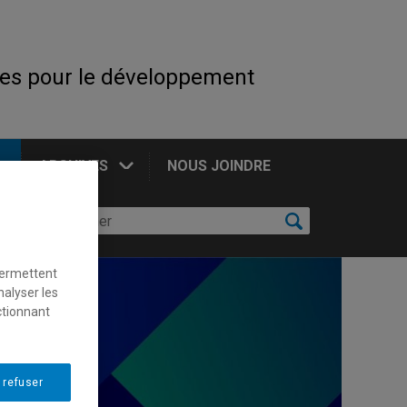
es pour le développement
ARCHIVES
NOUS JOINDRE
permettent
nalyser les
ctionnant
 refuser