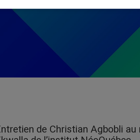
ntretien de Christian Agbobli au 
kwalla de l’institut NéoQuébec