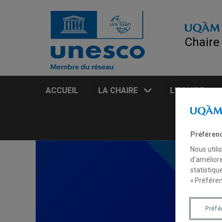
Chaire
ACCUEIL
LA CHAIRE
L’EQUIPE
Préféren
Nous utili
d’améliore
statistiqu
« Préféren
Préf