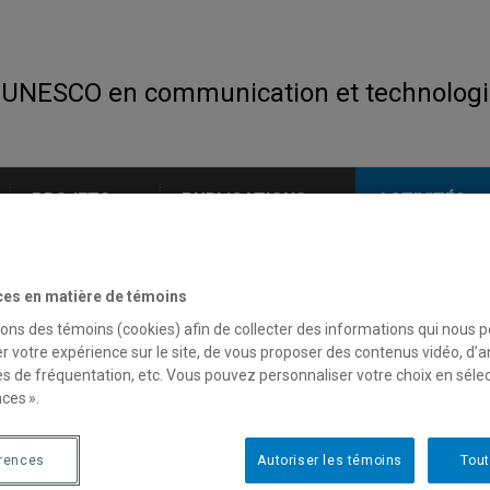
 UNESCO en communication et technologi
PROJETS
PUBLICATIONS
ACTIVITÉS
ces en matière de témoins
sons des témoins (cookies) afin de collecter des informations qui nous 
r votre expérience sur le site, de vous proposer des contenus vidéo, d’a
es de fréquentation, etc. Vous pouvez personnaliser votre choix en séle
ces ».
érences
Autoriser les témoins
Tout