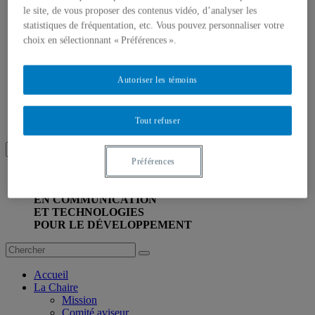
Rapports de recherche
le site, de vous proposer des contenus vidéo, d’analyser les
Actes de colloques
statistiques de fréquentation, etc. Vous pouvez personnaliser votre
Articles de presse
choix en sélectionnant « Préférences ».
Activités
Actualité
Évènements passés
Autoriser les témoins
Archives
Activités
Publications et Recherches
Tout refuser
Nous joindre
Préférences
CHAIRE UNESCO
EN COMMUNICATION
ET TECHNOLOGIES
POUR LE DÉVELOPPEMENT
Accueil
La Chaire
Mission
Comité aviseur