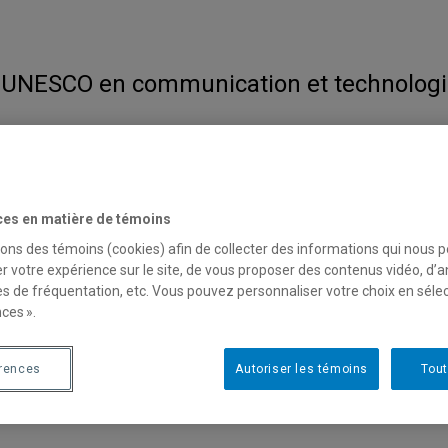
 UNESCO en communication et technologi
PROJETS
PUBLICATIONS
ACTIVITÉS
ces en matière de témoins
sons des témoins (cookies) afin de collecter des informations qui nous 
r votre expérience sur le site, de vous proposer des contenus vidéo, d’a
es de fréquentation, etc. Vous pouvez personnaliser votre choix en séle
ces ».
érences
Autoriser les témoins
Tout