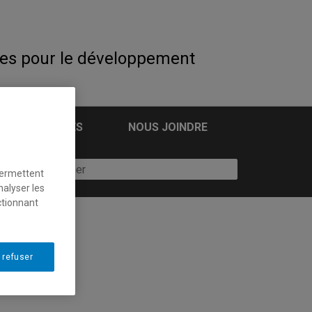
es pour le développement
ARCHIVES
NOUS JOINDRE
permettent
nalyser les
ctionnant
 refuser