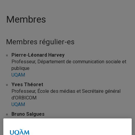
Membres
Membres régulier-es
Pierre-Léonard Harvey
Professeur, Département de communication sociale et
publique
UQAM
Yves Théoret
Professeur, École des médias et Secrétaire général
d’ORBICOM
UQAM
Bruno Salgues
Enseignant chercheur
Institut National des Télécommunications