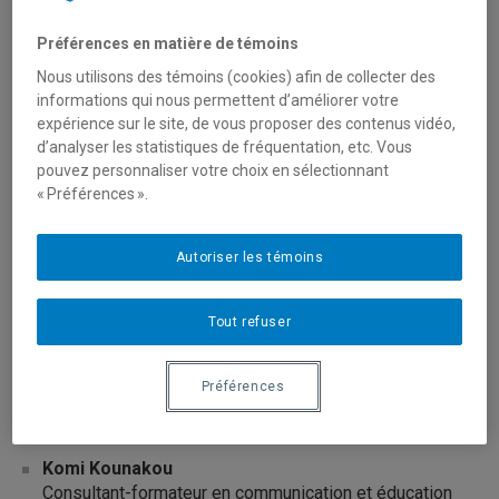
Carmen Rico de Sotelo
Professeure, Département de communication sociale
Préférences en matière de témoins
et publique
Nous utilisons des témoins (cookies) afin de collecter des
UQAM
informations qui nous permettent d’améliorer votre
Destiny Tchéhouali
expérience sur le site, de vous proposer des contenus vidéo,
Professeur, Département de communication sociale et
d’analyser les statistiques de fréquentation, etc. Vous
publique
pouvez personnaliser votre choix en sélectionnant
UQAM
« Préférences ».
Michelle Stewart
Professeure, Département de communication sociale
Autoriser les témoins
et publique
UQAM
Tout refuser
Membres associé-es
Préférences
Rania Aoun
Directrice, ORBICOM
Komi Kounakou
Consultant-formateur en communication et éducation