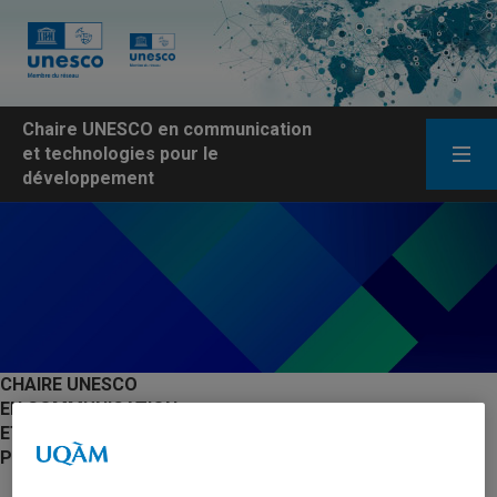
Chaire UNESCO en communication
et technologies pour le
développement
CHAIRE UNESCO
EN COMMUNICATION
ET TECHNOLOGIES
POUR LE DÉVELOPPEMENT