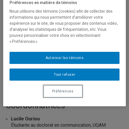
Préférences en matière de témoins
Nous utilisons des témoins (cookies) afin de collecter des
Équipe actuelle
informations qui nous permettent d’améliorer votre
expérience sur le site, de vous proposer des contenus vidéo,
d’analyser les statistiques de fréquentation, etc. Vous
pouvez personnaliser votre choix en sélectionnant
Destiny Tchéhouali
« Préférences ».
Titulaire de la Chaire
Professeur, Département de communication sociale et
publique, UQAM
Autoriser les témoins
Christian Agbobli
Co-Titulaire de la Chaire
Tout refuser
Vice-recteur à la recherche, à la création et à la
diffusion
Préférences
Coordonnatrices
Lucile Ouriou
Étudiante au doctorat en communication, UQAM