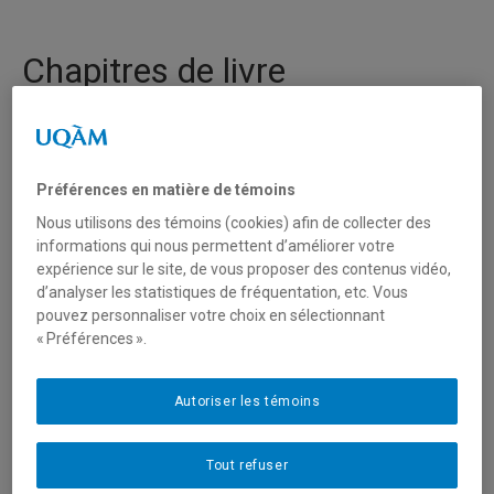
Chapitres de livre
Article : Mon dépanneur est
vietnamien ou les stéréotypes à
la rescousse de la
Préférences en matière de témoins
communication interculturelle
Nous utilisons des témoins (cookies) afin de collecter des
dans le contexte du
informations qui nous permettent d’améliorer votre
QuébecArticle :
expérience sur le site, de vous proposer des contenus vidéo,
Agbobli, Ch. « Mon dépanneur
d’analyser les statistiques de fréquentation, etc. Vous
est vietnamien ou les
pouvez personnaliser votre choix en sélectionnant
stéréotypes à la rescousse de
« Préférences ».
la communication interculturelle
dans le contexte du Québec »,
Autoriser les témoins
Questions de communication,
vol. 33, no. 1, 2018, pp. 169-186
Tout refuser