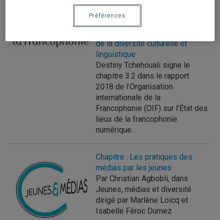
Chapitre : Contribuer à
l’émergence d’une gouvernance
Préférences
de l’Internet qui favorise le
développement et l’expression
de la diversité culturelle et
linguistique
Destiny Tchehouali signe le
chapitre 3.2 dans le rapport
2018 de l’Organisation
internationale de la
Francophonie (OIF) sur l’État des
lieux de la francophonie
numérique.
Chapitre : Les pratiques des
médias par les jeunes
Par Christian Agbobli, dans
Jeunes, médias et diversité
dirigé par Marlène Loicq et
Isabelle Féroc Dumez