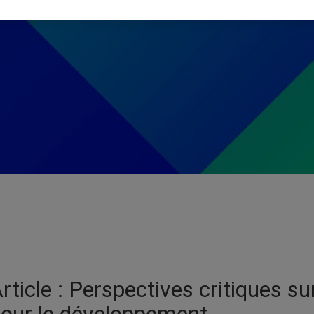
rticle : Perspectives critiques 
our le développement