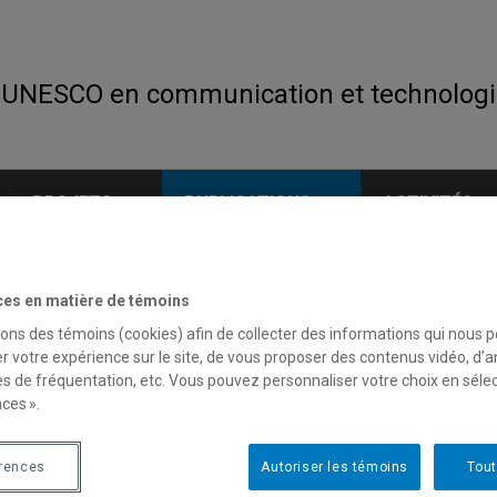
 UNESCO en communication et technologi
PROJETS
PUBLICATIONS
ACTIVITÉS
ces en matière de témoins
sons des témoins (cookies) afin de collecter des informations qui nous 
r votre expérience sur le site, de vous proposer des contenus vidéo, d’a
es de fréquentation, etc. Vous pouvez personnaliser votre choix en séle
ces ».
érences
Autoriser les témoins
Tout