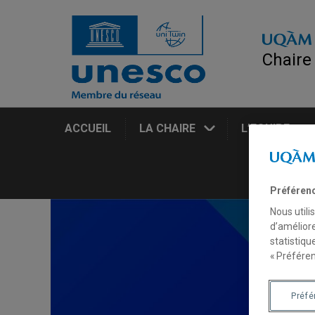
Chaire
ACCUEIL
LA CHAIRE
L’EQUIPE
Préféren
Nous utili
d’améliore
statistiqu
« Préféren
Préf