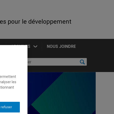
es pour le développement
ARCHIVES
NOUS JOINDRE
permettent
nalyser les
ctionnant
 refuser