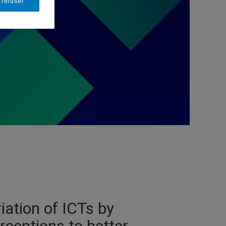
 refuser
iation of ICTs by
rceptions to better