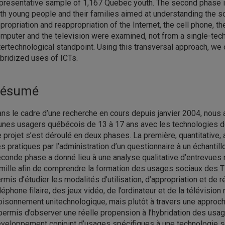
presentative sample of 1,167 Quebec youth. The second phase in
th young people and their families aimed at understanding the s
propriation and reappropriation of the Internet, the cell phone, t
mputer and the television were examined, not from a single-tech
tertechnological standpoint. Using this transversal approach, we
bridized uses of ICTs.
ésumé
ns le cadre d’une recherche en cours depuis janvier 2004, nou
unes usagers québécois de 13 à 17 ans avec les technologies de 
 projet s’est déroulé en deux phases. La première, quantitative, a
s pratiques par l’administration d’un questionnaire à un échanti
conde phase a donné lieu à une analyse qualitative d’entrevues 
mille afin de comprendre la formation des usages sociaux des T
rmis d’étudier les modalités d’utilisation, d’appropriation et de ré
léphone filaire, des jeux vidéo, de l’ordinateur et de la télévisi
oisonnement unitechnologique, mais plutôt à travers une approch
permis d’observer une réelle propension à l’hybridation des us
veloppement conjoint d’usages spécifiques à une technologie s