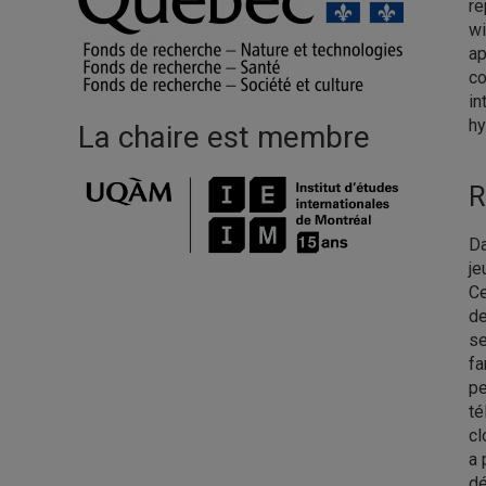
re
wi
ap
co
in
hy
La chaire est membre
R
Da
je
Ce
de
se
fa
pe
té
cl
a 
dé