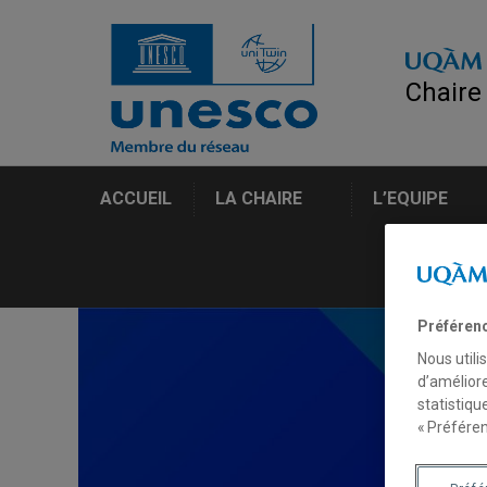
Chaire
ACCUEIL
LA CHAIRE
L’EQUIPE
Préféren
Nous utili
d’améliore
statistiqu
« Préféren