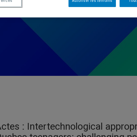
érences
Autoriser les témoins
Tout
ctes : Intertechnological appropr
uebec teenagers: challenging pe