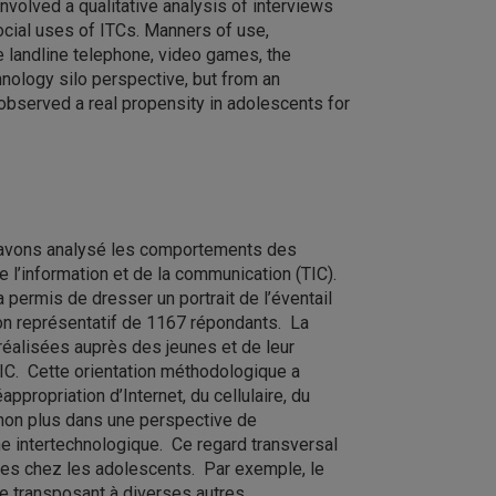
volved a qualitative analysis of interviews
ocial uses of ITCs. Manners of use,
he landline telephone, video games, the
nology silo perspective, but from an
 observed a real propensity in adolescents for
s avons analysé les comportements des
l’information et de la communication (TIC).
 permis de dresser un portrait de l’éventail
llon représentatif de 1167 répondants. La
réalisées auprès des jeunes et de leur
IC. Cette orientation méthodologique a
appropriation d’Internet, du cellulaire, du
on non plus dans une perspective de
e intertechnologique. Ce regard transversal
ages chez les adolescents. Par exemple, le
e transposant à diverses autres