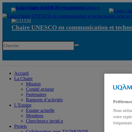
Chaire UNESCO en communication et technol
Chaire UNESCO en communication et technologies pour le d
Accueil
La Chaire
Mission
Comité aviseur
Partenaires
Rapports d’activités
Préférence
L’Equipe
Équipe actuelle
Nous utilis
Membres
votre expér
Chercheur.e invité.e
fréquentati
Projets
Collaboration avec TV5MONDE