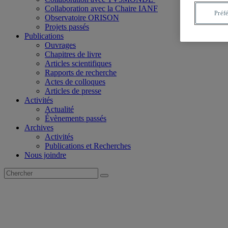
Collaboration avec la Chaire IANF
Préf
Observatoire ORISON
Projets passés
Publications
Ouvrages
Chapitres de livre
Articles scientifiques
Rapports de recherche
Actes de colloques
Articles de presse
Activités
Actualité
Évènements passés
Archives
Activités
Publications et Recherches
Nous joindre