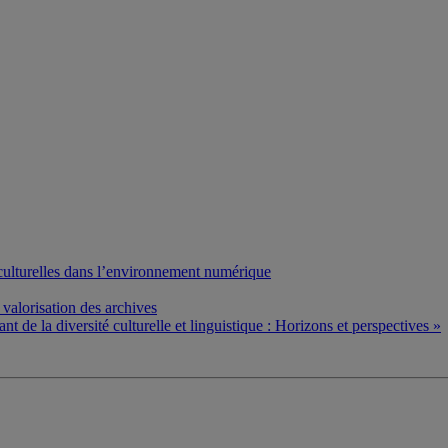
 culturelles dans l’environnement numérique
valorisation des archives
t de la diversité culturelle et linguistique : Horizons et perspectives »