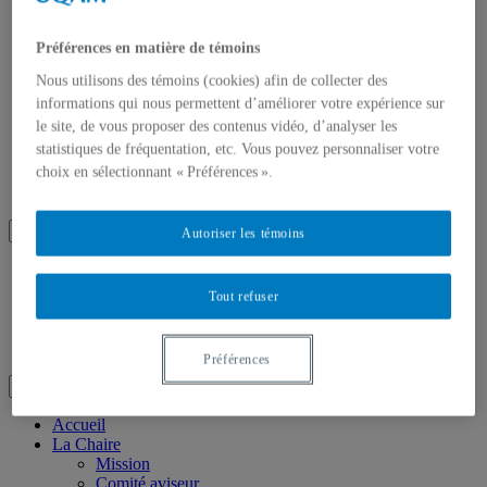
Rapports de recherche
Actes de colloques
Préférences en matière de témoins
Articles de presse
Activités
Nous utilisons des témoins (cookies) afin de collecter des
Actualité
informations qui nous permettent d’améliorer votre expérience sur
Évènements passés
le site, de vous proposer des contenus vidéo, d’analyser les
Archives
statistiques de fréquentation, etc. Vous pouvez personnaliser votre
Activités
Publications et Recherches
choix en sélectionnant « Préférences ».
Nous joindre
Autoriser les témoins
CHAIRE UNESCO
Tout refuser
EN COMMUNICATION
ET TECHNOLOGIES
POUR LE DÉVELOPPEMENT
Préférences
Accueil
La Chaire
Mission
Comité aviseur