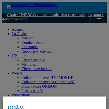
Chaire UNESCO en communication et technologies pour le
développement
Chaire UNESCO en communication et technologies pour le
développement
Accueil
La Chaire
Mission
Comité aviseur
Partenaires
Rapports d’activités
L’Equipe
Équipe actuelle
Membres
Chercheur.e invité.e
Projets
Collaboration avec TV5MONDE
Collaboration avec la Chaire IANF
Observatoire ORISON
Projets passés
Publications
Ouvrages
Chapitres de livre
Articles scientifiques