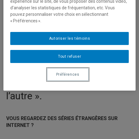
expérience sur le site, de vous proposer des contenus vidéo,
d’analyser les statistiques de fréquentation, etc. Vous
pouvez personnaliser votre choix en sélectionnant
PARTICIPANT.E.S
« Préférences ».
RECHERCHÉ.E.S : Projet «
La réception transnationale
Autoriser les témoins
des séries : pratiques de
Tout refuser
visionnement des jeunes
adultes au Québec et
Préférences
construction du rapport à
l’autre ».
VOUS REGARDEZ DES SÉRIES ÉTRANGÈRES SUR
INTERNET ?